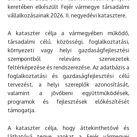
keretében elkészült Fejér vármegye társadalmi
vállalkozásainak 2026. II. negyedévi katasztere.
A kataszter célja a vármegyében működő,
társadalmi célú, közösségi, foglalkoztatási,
környezeti vagy helyi gazdaságfejlesztési
szempontból releváns szervezetek
feltérképezése és rendszerezése. Az adatbázis a
foglalkoztatási és gazdaságfejlesztési célú
tervezést, a helyi szereplők azonosítását,
valamint a jövőbeni együttműködések,
programok és fejlesztések előkészítését
támogatja.
A kataszter célja, hogy áttekinthetővé és
láthatóvá tegye azokat a Fejér vármegyei