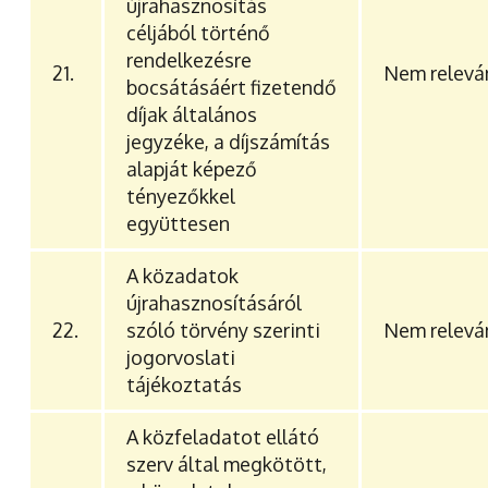
újrahasznosítás
céljából történő
rendelkezésre
21.
Nem relevá
bocsátásáért fizetendő
díjak általános
jegyzéke, a díjszámítás
alapját képező
tényezőkkel
együttesen
A közadatok
újrahasznosításáról
22.
szóló törvény szerinti
Nem relevá
jogorvoslati
tájékoztatás
A közfeladatot ellátó
szerv által megkötött,