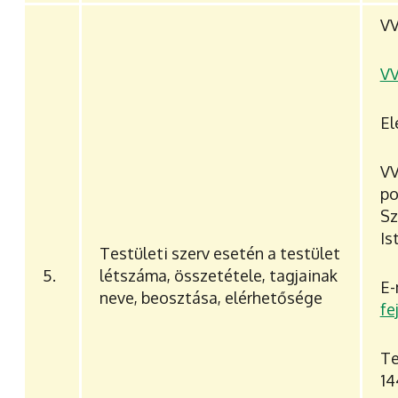
VV
VV
El
V
p
Sz
Is
Testületi szerv esetén a testület
5.
létszáma, összetétele, tagjainak
E
neve, beosztása, elérhetősége
fe
Te
14