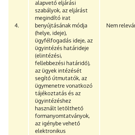
alapvető eljárási
szabályok, az eljárást
megindító irat
4.
benyújtásának módja
Nem relevá
(helye, ideje),
ügyfélfogadás ideje, az
ügyintézés határideje
(elintézési,
fellebbezési határidő),
az ügyek intézését
segítő útmutatók, az
ügymenetre vonatkozó
tájékoztatás és az
ügyintézéshez
használt letölthető
formanyomtatványok,
az igénybe vehető
elektronikus