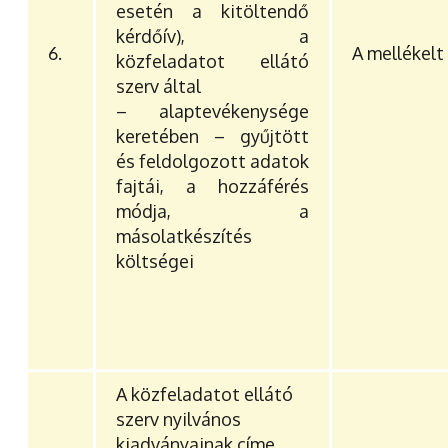
esetén a kitöltendő
kérdőív), a
6.
A mellékelt
közfeladatot ellátó
szerv által
– alaptevékenysége
keretében – gyűjtött
és feldolgozott adatok
fajtái, a hozzáférés
módja, a
másolatkészítés
költségei
A közfeladatot ellátó
szerv nyilvános
kiadványainak címe,