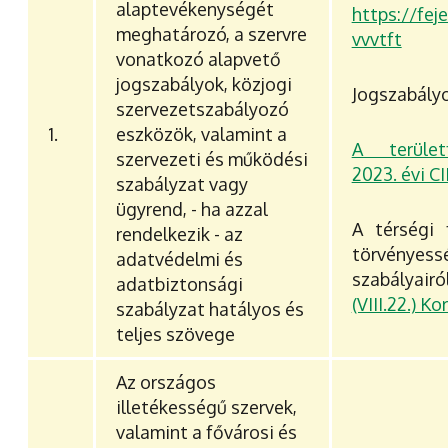
alaptevékenységét
https://fe
meghatározó, a szervre
vvvtft
vonatkozó alapvető
jogszabályok, közjogi
Jogszabályo
szervezetszabályozó
1.
eszközök, valamint a
A területf
szervezeti és működési
2023. évi CI
szabályzat vagy
ügyrend, - ha azzal
A térségi 
rendelkezik - az
törvényess
adatvédelmi és
szabályai
adatbiztonsági
(VIII.22.) K
szabályzat hatályos és
teljes szövege
Az országos
illetékességű szervek,
valamint a fővárosi és