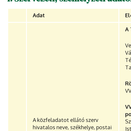
Adat
El
A 
Ve
V
T
Ta
R
V
V
po
A közfeladatot ellátó szerv
Sz
hivatalos neve, székhelye, postai
Is