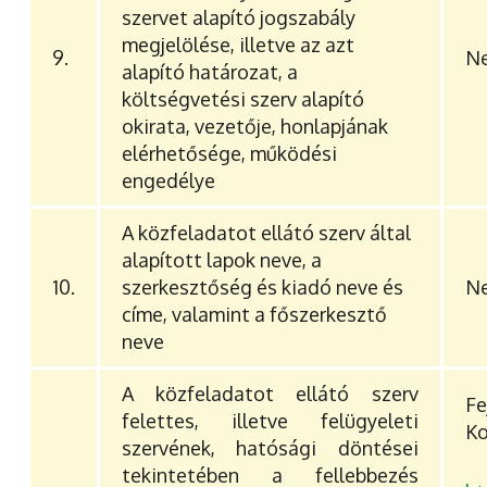
szervet alapító jogszabály
megjelölése, illetve az azt
9.
Ne
alapító határozat, a
költségvetési szerv alapító
okirata, vezetője, honlapjának
elérhetősége, működési
engedélye
A közfeladatot ellátó szerv által
alapított lapok neve, a
10.
szerkesztőség és kiadó neve és
Ne
címe, valamint a főszerkesztő
neve
A közfeladatot ellátó szerv
F
felettes, illetve felügyeleti
Ko
szervének, hatósági döntései
tekintetében a fellebbezés