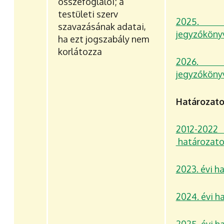
összefoglalói; a
testületi szerv
2025.
szavazásának adatai,
jegyzőköny
ha ezt jogszabály nem
korlátozza
2026.
jegyzőköny
Határozat
2012-20
határozat
2023. évi h
2024. évi h