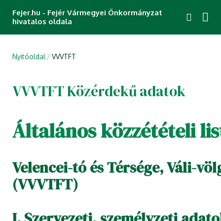
Fejer.hu - Fejér Vármegyei Önkormányzat
hivatalos oldala
Nyitóoldal
VVVTFT
VVVTFT Közérdekű adatok
Általános közzétételi lis
Velencei-tó és Térsége, Váli-völ
(VVVTFT)
I. Szervezeti, személyzeti adat