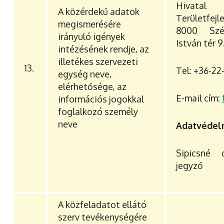
Hivat
A közérdekű adatok
Területfej
megismerésére
8000 Szék
irányuló igények
István tér 9
intézésének rendje, az
illetékes szervezeti
13.
Tel: +36-22
egység neve,
elérhetősége, az
E-mail cím:
információs jogokkal
foglalkozó személy
neve
Adatvédelm
Sipicsné 
jegyző
A közfeladatot ellátó
szerv tevékenységére