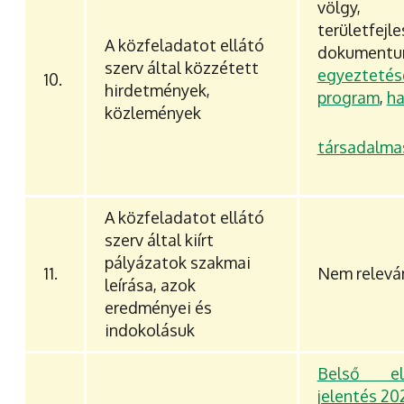
völgy, 
területfejle
A közfeladatot ellátó
dokument
szerv által közzétett
egyezt
10.
hirdetmények,
program
,
ha
közlemények
társadalmas
A közfeladatot ellátó
szerv által kiírt
pályázatok szakmai
11.
Nem relevá
leírása, azok
eredményei és
indokolásuk
Belső el
jelentés 20