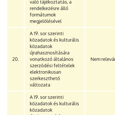
való tájékoztatás, a
rendelkezésre álló
formátumok
megjelölésével
A 19. sor szerinti
közadatok és kulturális
közadatok
újrahasznosítására
20.
vonatkozó általános
Nem relevá
szerződési feltételek
elektronikusan
szerkeszthető
változata
A 19. sor szerinti
közadatok és kulturális
közadatok