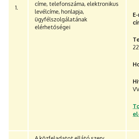
címe, telefonszáma, elektronikus
1.
levélcíme, honlapja,
E-
ügyfélszolgálatának
cí
elérhetőségei
T
22
H
H
V
T
el
A közfeladatot ellátó szerv