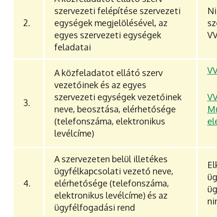
szervezeti felépítése szervezeti
Ni
2.
egységek megjelölésével, az
sz
egyes szervezeti egységek
V
feladatai
VV
A közfeladatot ellátó szerv
vezetőinek és az egyes
szervezeti egységek vezetőinek
V
3.
neve, beosztása, elérhetősége
Mu
(telefonszáma, elektronikus
el
levélcíme)
A szervezeten belül illetékes
El
ügyfélkapcsolati vezető neve,
üg
4.
elérhetősége (telefonszáma,
üg
elektronikus levélcíme) és az
ni
ügyfélfogadási rend