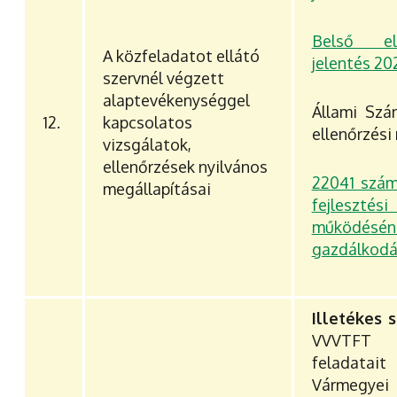
Belső el
A közfeladatot ellátó
jelentés 20
szervnél végzett
alaptevékenységgel
Állami Szá
12.
kapcsolatos
ellenőrzési
vizsgálatok,
ellenőrzések nyilvános
22041 számú
megállapításai
fejlesz
működ
gazdálkodá
Illetékes 
VVVTFT 
feladata
Vármegye