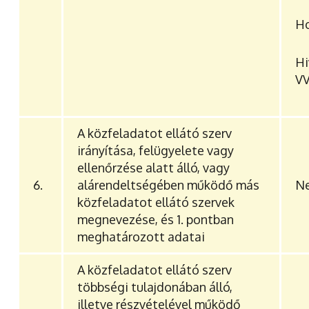
Ho
H
V
A közfeladatot ellátó szerv
irányítása, felügyelete vagy
ellenőrzése alatt álló, vagy
6.
alárendeltségében működő más
Ne
közfeladatot ellátó szervek
megnevezése, és 1. pontban
meghatározott adatai
A közfeladatot ellátó szerv
többségi tulajdonában álló,
illetve részvételével működő