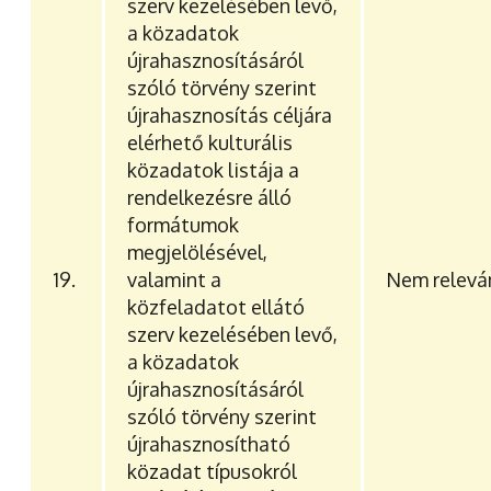
szerv kezelésében levő,
a közadatok
újrahasznosításáról
szóló törvény szerint
újrahasznosítás céljára
elérhető kulturális
közadatok listája a
rendelkezésre álló
formátumok
megjelölésével,
19.
valamint a
Nem relevá
közfeladatot ellátó
szerv kezelésében levő,
a közadatok
újrahasznosításáról
szóló törvény szerint
újrahasznosítható
közadat típusokról