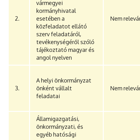
vármegyei
kormányhivatal
2.
esetében a
Nem relevá
közfeladatot ellátó
szerv feladatáról,
tevékenységéről szóló
tájékoztató magyar és
angol nyelven
A helyi önkormányzat
3.
önként vállalt
Nem relevá
feladatai
Államigazgatási,
önkormányzati, és
egyéb hatósági