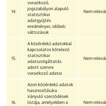
vonatkozó,
jogszabályon alapuló
14.
Nem relevá
statisztikai
adatgyűjtés
eredményei, időbeli
változásuk
A közérdekű adatokkal
kapcsolatos kötelező
statisztikai
15.
Nem relevá
adatszolgáltatás
adott szervre
vonatkozó adatai
Azon közérdekű adatok
hasznosítására
irányuló szerződések
16.
listája, amelyekben a
Nem relevá