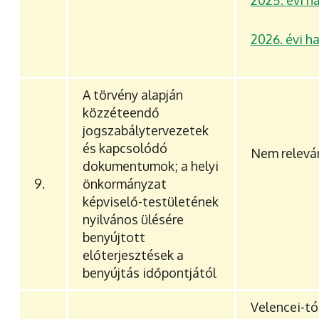
2025. évi h
2026. évi h
A törvény alapján
közzéteendő
jogszabálytervezetek
és kapcsolódó
Nem relevá
dokumentumok; a helyi
9.
önkormányzat
képviselő-testületének
nyilvános ülésére
benyújtott
előterjesztések a
benyújtás időpontjától
Velencei-t