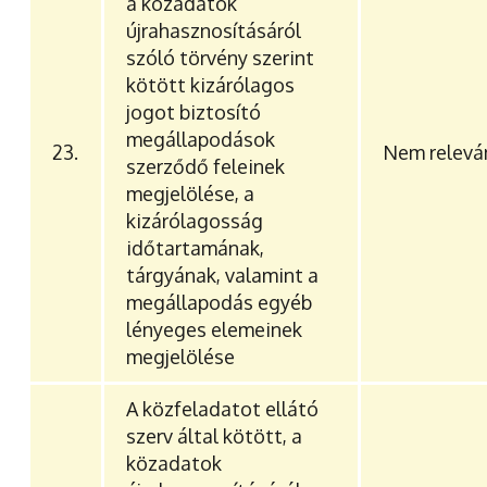
a közadatok
újrahasznosításáról
szóló törvény szerint
kötött kizárólagos
jogot biztosító
megállapodások
23.
Nem relevá
szerződő feleinek
megjelölése, a
kizárólagosság
időtartamának,
tárgyának, valamint a
megállapodás egyéb
lényeges elemeinek
megjelölése
A közfeladatot ellátó
szerv által kötött, a
közadatok