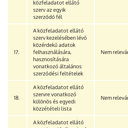
közfeladatot ellátó
szerv az egyik
szerződő fél
A közfeladatot ellátó
szerv kezelésében lévő
közérdekű adatok
17.
felhasználására,
Nem relevá
hasznosítására
vonatkozó általános
szerződési feltételek
A közfeladatot ellátó
szervre vonatkozó
18.
Nem relevá
különös és egyedi
közzétételi lista
A közfeladatot ellátó