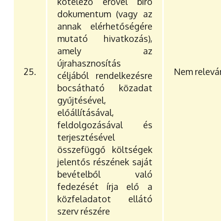
kötelező erővel bíró
dokumentum (vagy az
annak elérhetőségére
mutató hivatkozás),
amely az
újrahasznosítás
25.
Nem relevá
céljából rendelkezésre
bocsátható közadat
gyűjtésével,
előállításával,
feldolgozásával és
terjesztésével
összefüggő költségek
jelentős részének saját
bevételből való
fedezését írja elő a
közfeladatot ellátó
szerv részére