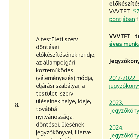
előkészít
VVVTFT
SZ
pontjában
f
VVVTFT te
A testületi szerv
éves munka
döntései
előkészítésének rendje,
Jegyzőkön
az állampolgári
közreműködés
(véleményezés) módja,
2012-20
eljárási szabályai, a
jegyzőköny
testületi szerv
üléseinek helye, ideje,
2023.
8.
továbbá
jegyzőköny
nyilvánossága,
döntései, ülésének
2024.
jegyzőkönyvei, illetve
jegyzőköny