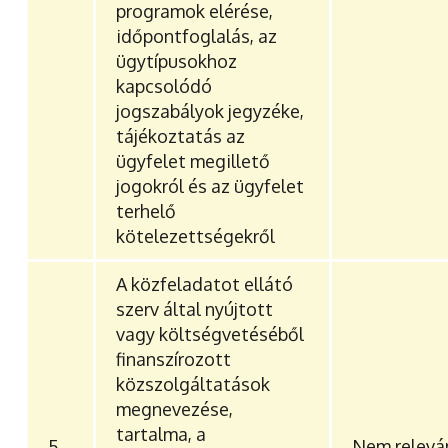
programok elérése,
időpontfoglalás, az
ügytípusokhoz
kapcsolódó
jogszabályok jegyzéke,
tájékoztatás az
ügyfelet megillető
jogokról és az ügyfelet
terhelő
kötelezettségekről
A közfeladatot ellátó
szerv által nyújtott
vagy költségvetéséből
finanszírozott
közszolgáltatások
megnevezése,
tartalma, a
5.
Nem relev