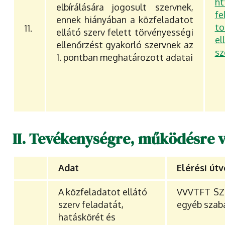
ht
elbírálására jogosult szervnek,
fe
ennek hiányában a közfeladatot
to
11.
ellátó szerv felett törvényességi
el
ellenőrzést gyakorló szervnek az
sz
1. pontban meghatározott adatai
II. Tevékenységre, működésre 
Adat
Elérési út
A közfeladatot ellátó
VVVTFT SZM
szerv feladatát,
egyéb szabá
hatáskörét és