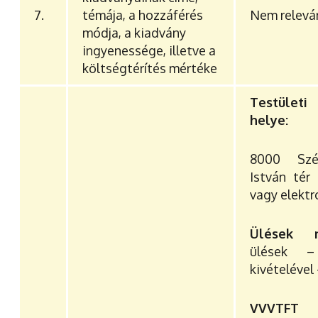
7.
témája, a hozzáférés
Nem relevá
módja, a kiadvány
ingyenessége, illetve a
költségtérítés mértéke
Testület
helye:
8000 Szék
István tér
vagy elektr
Ülések n
ülések 
kivételével
VVVTF