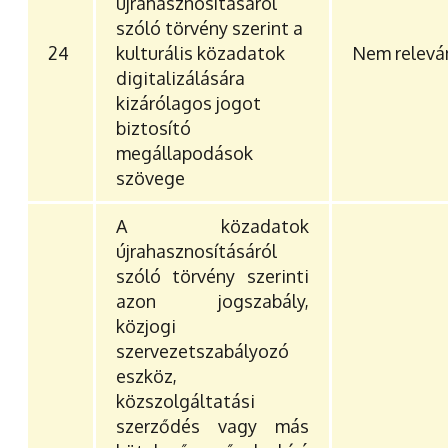
újrahasznosításáról
szóló törvény szerint a
24
kulturális közadatok
Nem relevá
digitalizálására
kizárólagos jogot
biztosító
megállapodások
szövege
A közadatok
újrahasznosításáról
szóló törvény szerinti
azon jogszabály,
közjogi
szervezetszabályozó
eszköz,
közszolgáltatási
szerződés vagy más