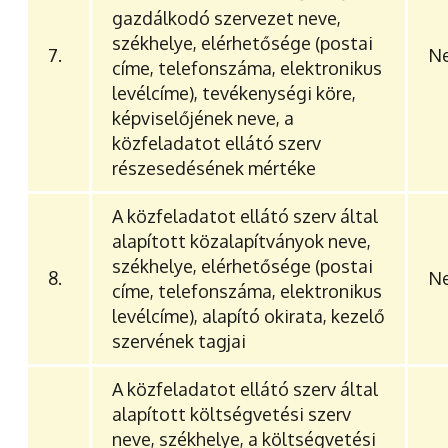
gazdálkodó szervezet neve,
székhelye, elérhetősége (postai
7.
Ne
címe, telefonszáma, elektronikus
levélcíme), tevékenységi köre,
képviselőjének neve, a
közfeladatot ellátó szerv
részesedésének mértéke
A közfeladatot ellátó szerv által
alapított közalapítványok neve,
székhelye, elérhetősége (postai
8.
Ne
címe, telefonszáma, elektronikus
levélcíme), alapító okirata, kezelő
szervének tagjai
A közfeladatot ellátó szerv által
alapított költségvetési szerv
neve, székhelye, a költségvetési