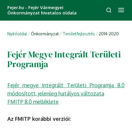
Fejer.hu - Fejér Vármegyei
Önkormányzat hivatalos oldala
Nyitóoldal
Önkormányzat
Területfejlesztés
2014-2020
Fejér Megye Integrált Területi
Programja
Fejér megye Integrált Területi Programja 8.0
módosított, jelenleg hatályos változata
FMITP 8.0 melléklete
Az FMITP korábbi verziói: